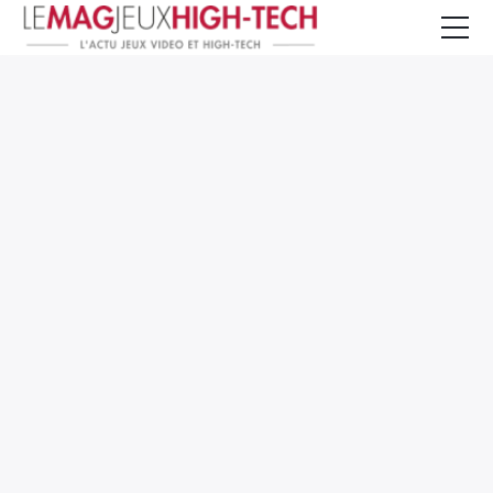
Jeux Vidéo
PC et Hardware
Smartphone et Tablettes
High-Tech
Mangas et Comics
TV, cinéma
Test