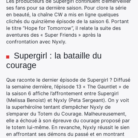
Les producteurs de Supergirl continuent d’émerveiller
ses fans pour sa dernière saison. Pour clore la série
en beauté, la chaîne CW a mis en ligne quelques
clichés du quinzième épisode de la saison 6. Portant
le titre “Hope for Tomorrow”, il relate la suite des
aventures des « Super Friends » après la
confrontation avec Nyxly.
Supergirl : la bataille du
courage
Que raconte le dernier épisode de Supergirl ? Diffusé
la semaine dernière, l’épisode 13 « The Gauntlet » de
la saison 6 affiche l’affrontement entre Supergirl
(Melissa Benoist) et Nyxly (Peta Sergeant). On y voit
la superhéroïne tentant d’empêcher Nyxly de
s’emparer du Totem du Courage. Malheureusement,
elle a échoué à son épreuve du courage proposé par
le totem lui-même. En revanche, Nyxly réussit le sien
en affrontant ses démons du passé et en montrant