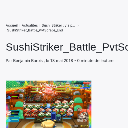
Accueil
›
Actualités
›
Sushi Striker : y'a pas de sushis à se faire
›
SushiStriker_Battle_PvtScraps_End
SushiStriker_Battle_Pvt
Par Benjamin Barois , le 18 mai 2018 - 0 minute de lecture