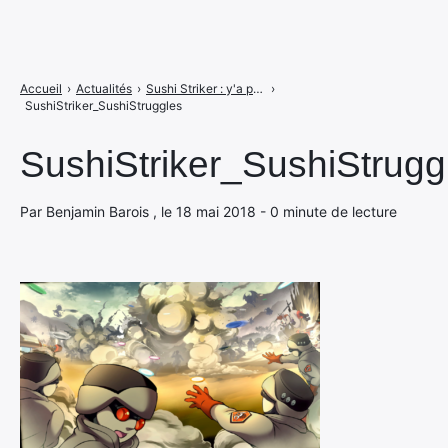
Accueil
›
Actualités
›
Sushi Striker : y'a pas de sushis à se faire
›
SushiStriker_SushiStruggles
SushiStriker_SushiStrugg
Par Benjamin Barois , le 18 mai 2018 - 0 minute de lecture