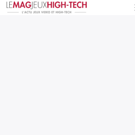
Jeux Vidéo
PC et Hardware
Smartphone et Tablettes
High-Tech
Mangas et Comics
TV, cinéma
Test