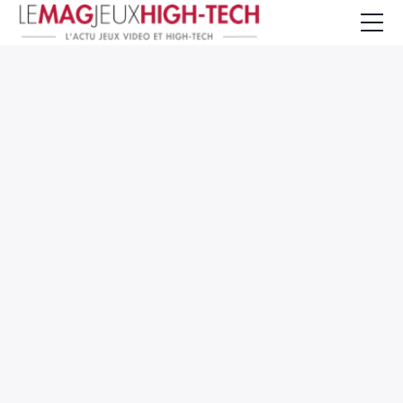
Jeux Vidéo
PC et Hardware
Smartphone et Tablettes
High-Tech
Mangas et Comics
TV, cinéma
Test