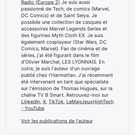
Radio (Europe 2)
Je suis aussi
passionné de Tech, de comics (Marvel,
DC Comics) et de Saint Seiya. Je
possède une collection de casques et
accessoires Marvel Legends Series et
des figurines Myth Cloth EX. Je suis
également cosplayeur (Star Wars, DC
Comics, Marvel). Fan de cinéma et de
séries, j'ai été figurant dans le film
d'Olivier Marchal, LES LYONNAIS. En
outre, je suis l'auteur d'un ouvrage
publié chez l'Harmattan. J'ai récemment
été intervenant en tant que spécialiste
sur l'émission de Thomas Hugues, sur la
chaîne TV B Smart. Retrouvez-moi sur
LinkedIn
,
X
,
TikTok
,
LeMagJeuxHighTech
- YouTube
Voir les publications de l'auteur