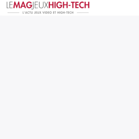
Jeux Vidéo
PC et Hardware
Smartphone et Tablettes
High-Tech
Mangas et Comics
TV, cinéma
Test