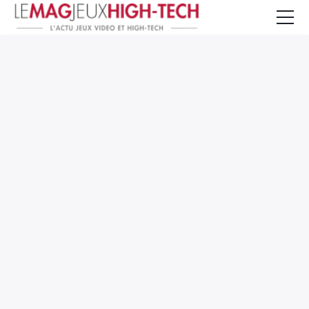
Jeux Vidéo
PC et Hardware
Smartphone et Tablettes
High-Tech
Mangas et Comics
TV, cinéma
Test