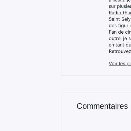
sur plusi
Radio (Eu
Saint Sei
des figur
Fan de cin
outre, je 
en tant q
Retrouve
Voir les p
Commentaires