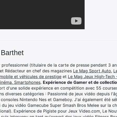
 Barthet
professionnel (titulaire de la carte de presse pendant 3 ans
 et Rédacteur en chef des magazines
Le Mag Sport Auto
,
L
mobile et véhicules de prestige
et
Le Mag Jeux High-Tech -
cinéma, Smartphones
.
Expérience de Gamer et de collecti
rt d'une solide expérience en compétition avec 55 courses
s diverses catégories : Passionné de jeux vidéo depuis l'âge
 consoles Nintendo Nes et Gameboy. J'ai également été séle
i du jeu vidéo Gamecube Super Smash Bros Melee sur la 
ional). Expérience de Pigiste pour Jeux Video.com, Le Nouv
je suis intervenu en tant qu'expert des jeux vidéo Fitness B