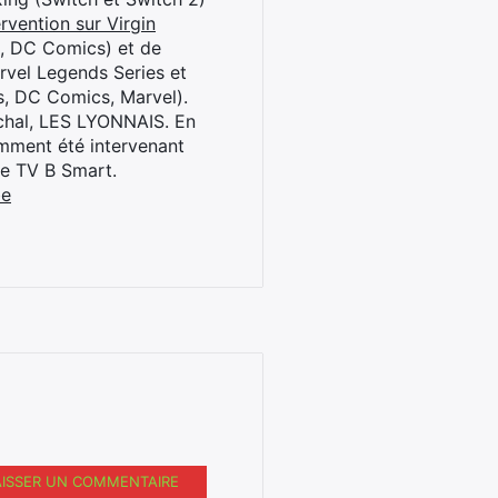
rvention sur Virgin
l, DC Comics) et de
rvel Legends Series et
s, DC Comics, Marvel).
archal, LES LYONNAIS. En
cemment été intervenant
ne TV B Smart.
be
AISSER UN COMMENTAIRE