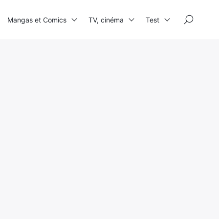
×
Mangas et Comics
TV, cinéma
Test