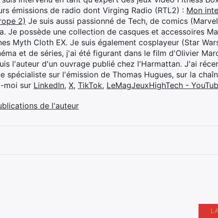
eurs émissions de radio dont Virging Radio (RTL2) :
Mon inte
rope 2)
Je suis aussi passionné de Tech, de comics (Marve
ya. Je possède une collection de casques et accessoires Ma
ines Myth Cloth EX. Je suis également cosplayeur (Star War
éma et de séries, j'ai été figurant dans le film d'Olivier M
suis l'auteur d'un ouvrage publié chez l'Harmattan. J'ai ré
ue spécialiste sur l'émission de Thomas Hugues, sur la chaî
z-moi sur
LinkedIn
,
X
,
TikTok
,
LeMagJeuxHighTech - YouTu
ublications de l'auteur
L