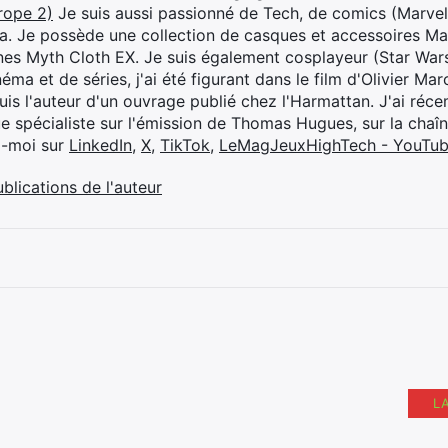
rope 2)
Je suis aussi passionné de Tech, de comics (Marve
ya. Je possède une collection de casques et accessoires Ma
ines Myth Cloth EX. Je suis également cosplayeur (Star War
éma et de séries, j'ai été figurant dans le film d'Olivier M
suis l'auteur d'un ouvrage publié chez l'Harmattan. J'ai ré
ue spécialiste sur l'émission de Thomas Hugues, sur la chaî
z-moi sur
LinkedIn
,
X
,
TikTok
,
LeMagJeuxHighTech - YouTu
ublications de l'auteur
L