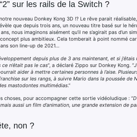
” sur les rails de la Switch ?
 notre nouveau Donkey Kong 3D !? Le rêve parait réalisable,
 révèle que depuis trois ans, un nouveau titre basé sur le 
ans, nous imaginons aisément qu’il ne s’agirait pas d’un sim
u concept plus ambitieux. Cela tomberait à point nommé ca
dans son line-up de 2021…
loppement depuis plus de 3 ans maintenant, et si j’étais u
 ce n’était pas le cas
“, a déclaré Zippo sur Donkey Kong. “
J
pourrait aider à mettre certaines personnes à l’aise. Plusieu
ranchise sur les rangs, à suivre Mario dans la poussée de 
 des mastodontes multimédias
.”
res choses, pour accompagner cette sortie vidéoludique : “
D
mais aussi un film d’animation, une grande extension de p
ête, non ?