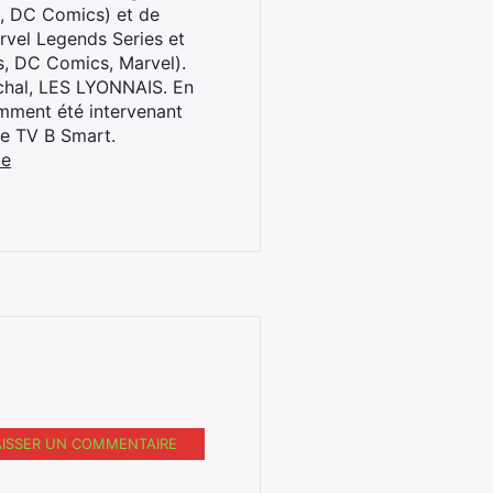
l, DC Comics) et de
rvel Legends Series et
s, DC Comics, Marvel).
archal, LES LYONNAIS. En
cemment été intervenant
ne TV B Smart.
be
AISSER UN COMMENTAIRE