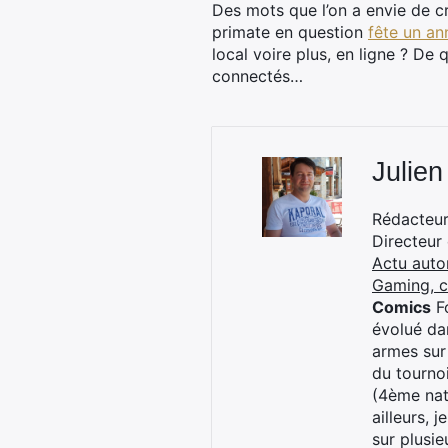
Des mots que l’on a envie de c
primate en question
fête un an
local voire plus, en ligne ? De
connectés…
Julien
Rédacteur 
Directeur
Actu auto
Gaming, 
Comics
Fo
évolué dan
armes sur
du tourno
(4ème nat
ailleurs, 
sur plusi