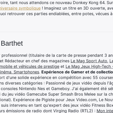
roire, tant nous attendons ce nouveau Donkey Kong 64. Sur
niversaire symbolique
! Imaginez un titre en 3D ouverte, av
 quoi retrouver ces parties endiablées, entre potes, vécues 
 Barthet
professionnel (titulaire de la carte de presse pendant 3 ans
 et Rédacteur en chef des magazines
Le Mag Sport Auto
,
L
mobile et véhicules de prestige
et
Le Mag Jeux High-Tech -
cinéma, Smartphones
.
Expérience de Gamer et de collecti
rt d'une solide expérience en compétition avec 55 courses
s diverses catégories : Passionné de jeux vidéo depuis l'âge
 consoles Nintendo Nes et Gameboy. J'ai également été séle
i du jeu vidéo Gamecube Super Smash Bros Melee sur la 
ional). Expérience de Pigiste pour Jeux Video.com, Le Nouv
je suis intervenu en tant qu'expert des jeux vidéo Fitness B
eurs émissions de radio dont Virging Radio (RTL2) :
Mon inte