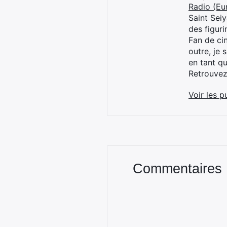
Radio (Eu
Saint Sei
des figur
Fan de cin
outre, je 
en tant q
Retrouve
Voir les p
Commentaires