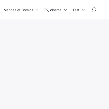
×
Mangas et Comics
TV, cinéma
Test