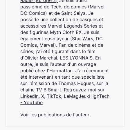
Radio (Europe 2)
Je suis aussi
passionné de Tech, de comics (Marvel,
DC Comics) et de Saint Seiya. Je
possède une collection de casques et
accessoires Marvel Legends Series et
des figurines Myth Cloth EX. Je suis
également cosplayeur (Star Wars, DC
Comics, Marvel). Fan de cinéma et de
séries, j'ai été figurant dans le film
d'Olivier Marchal, LES LYONNAIS. En
outre, je suis l'auteur d'un ouvrage
publié chez l'Harmattan. J'ai récemment
été intervenant en tant que spécialiste
sur l'émission de Thomas Hugues, sur la
chaîne TV B Smart. Retrouvez-moi sur
LinkedIn
,
X
,
TikTok
,
LeMagJeuxHighTech
- YouTube
Voir les publications de l'auteur