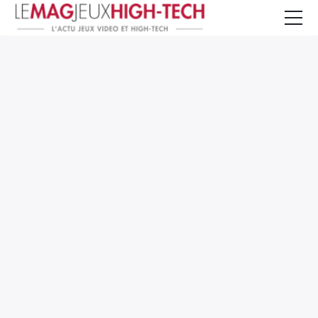
Jeux Vidéo
PC et Hardware
Smartphone et Tablettes
High-Tech
Mangas et Comics
TV, cinéma
Test