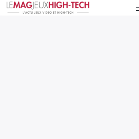
Jeux Vidéo
PC et Hardware
Smartphone et Tablettes
High-Tech
Mangas et Comics
TV, cinéma
Test