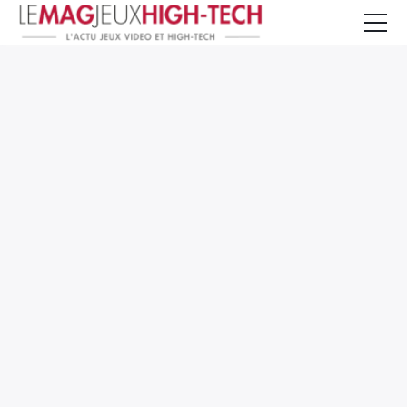
Jeux Vidéo
PC et Hardware
Smartphone et Tablettes
High-Tech
Mangas et Comics
TV, cinéma
Test