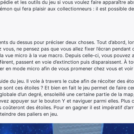
lopédie et les outils du jeu si vous voulez faire apparaître
émon qui fera plaisir aux collectionneurs : il est possible 
ents du dessus pour préciser deux choses. Tout d’abord, lors
z vous, ne pensez pas que vous allez fixer l’écran pendant 
a vue micro à la vue macro. Depuis celle-ci, vous pouvez a
ifèrent, passent en voie d’extinction puis disparaissent. À
ser en mode micro afin de vous promener chez vous et voir 
ide du jeu. Il vole à travers le cube afin de récolter des ét
e sont ces étoiles ? Et bien en fait le jeu permet de faire 
lobale d’un degré, ensoleillé une certaine partie de la map, 
vez appuyer sur le bouton Y et naviguer parmi elles. Plus c
s coûteront des étoiles. Pour en gagner il est impératif d’ar
teindre des paliers en jeu.