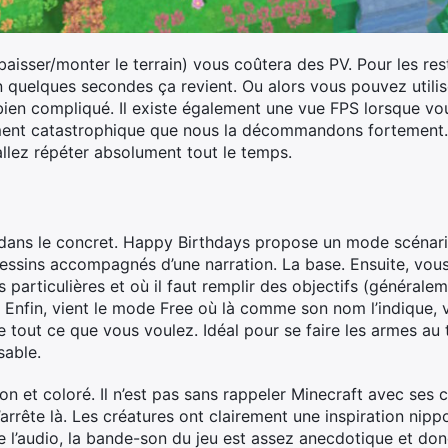
baisser/monter le terrain) vous coûtera des PV. Pour les res
n quelques secondes ça revient. Ou alors vous pouvez utilis
 bien compliqué. Il existe également une vue FPS lorsque v
ement catastrophique que nous la décommandons fortement.
llez répéter absolument tout le temps.
dans le concret. Happy Birthdays propose un mode scénari
essins accompagnés d’une narration. La base. Ensuite, vo
 particulières et où il faut remplir des objectifs (généralem
. Enfin, vient le mode Free où là comme son nom l’indique,
e tout ce que vous voulez. Idéal pour se faire les armes a
sable.
n et coloré. Il n’est pas sans rappeler Minecraft avec ses 
rrête là. Les créatures ont clairement une inspiration nipp
e l’audio, la bande-son du jeu est assez anecdotique et don