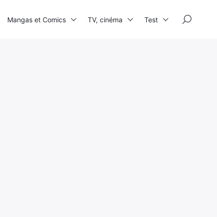
×
Mangas et Comics
TV, cinéma
Test