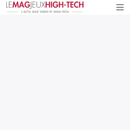
Jeux Vidéo
PC et Hardware
Smartphone et Tablettes
High-Tech
Mangas et Comics
TV, cinéma
Test