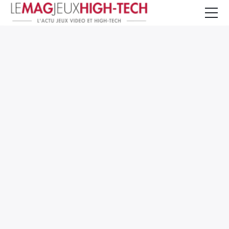
Jeux Vidéo
PC et Hardware
Smartphone et Tablettes
High-Tech
Mangas et Comics
TV, cinéma
Test