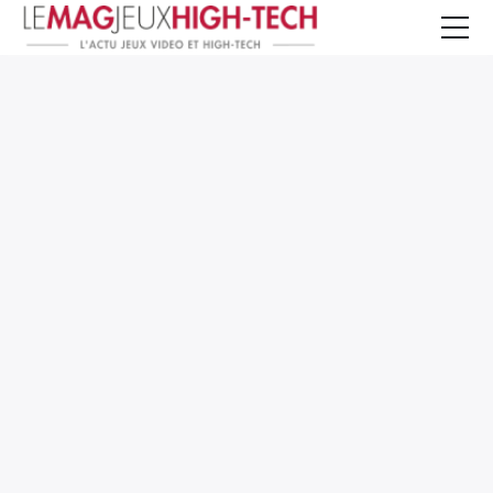
Jeux Vidéo
PC et Hardware
Smartphone et Tablettes
High-Tech
Mangas et Comics
TV, cinéma
Test