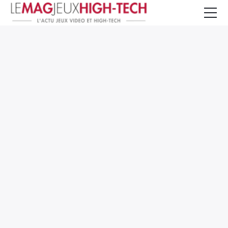
Jeux Vidéo
PC et Hardware
Smartphone et Tablettes
High-Tech
Mangas et Comics
TV, cinéma
Test