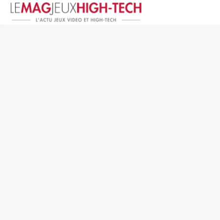
Jeux Vidéo
PC et Hardware
Smartphone et Tablettes
High-Tech
Mangas et Comics
TV, cinéma
Test