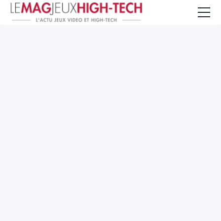
Jeux Vidéo
PC et Hardware
Smartphone et Tablettes
High-Tech
Mangas et Comics
TV, cinéma
Test