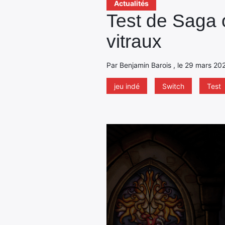
Actualités
Test de Saga o
vitraux
Par Benjamin Barois , le 29 mars 20
jeu indé
Switch
Test