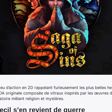
jeu d’action en 2D
rappelant furieusement les plus belles h
A originale composée de vitraux inspirés par les œuvres d
toire mêlant religion et mystères.
ecil s’en revient de guerre