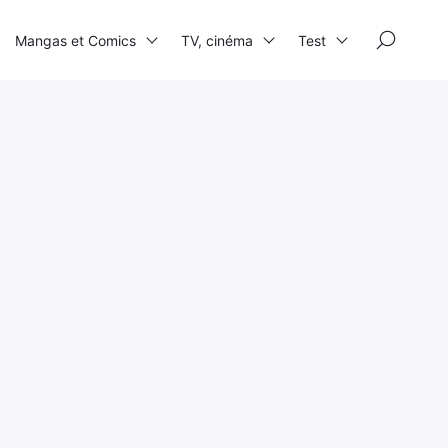
×
Mangas et Comics
TV, cinéma
Test