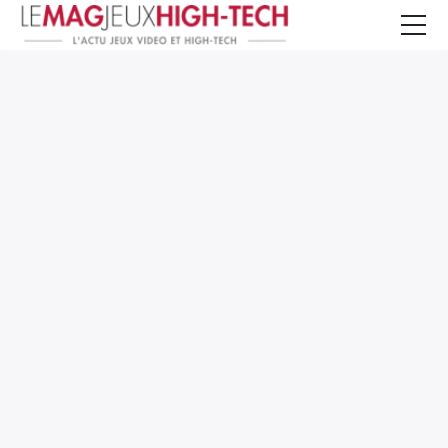
Jeux Vidéo
PC et Hardware
Smartphone et Tablettes
High-Tech
Mangas et Comics
TV, cinéma
Test