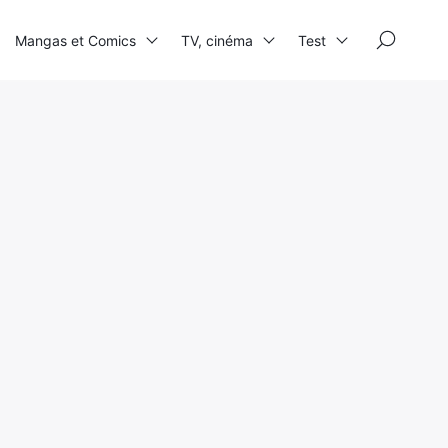
×
Mangas et Comics
TV, cinéma
Test