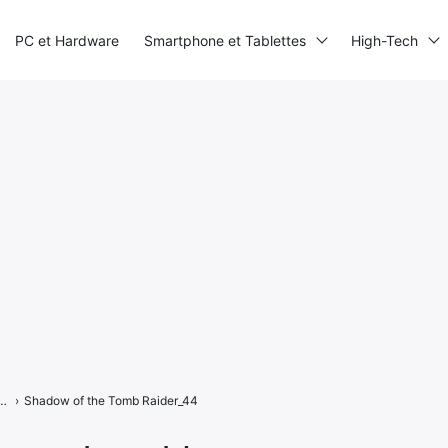
PC et Hardware
Smartphone et Tablettes
High-Tech
he Tomb Raider sur PS4 : une Lara bien sombre
›
Shadow of the Tomb Raider_44