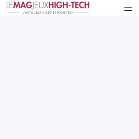
Jeux Vidéo
PC et Hardware
Smartphone et Tablettes
High-Tech
Mangas et Comics
TV, cinéma
Test