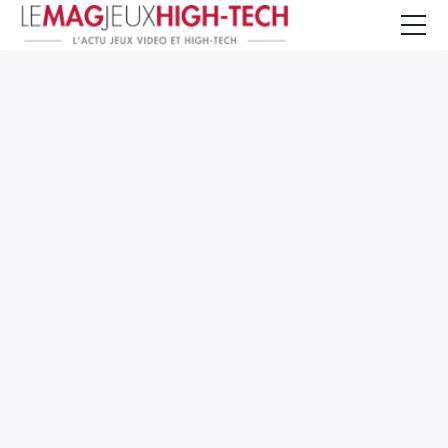
Jeux Vidéo
PC et Hardware
Smartphone et Tablettes
High-Tech
Mangas et Comics
TV, cinéma
Test