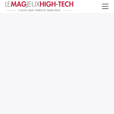
Jeux Vidéo
PC et Hardware
Smartphone et Tablettes
High-Tech
Mangas et Comics
TV, cinéma
Test