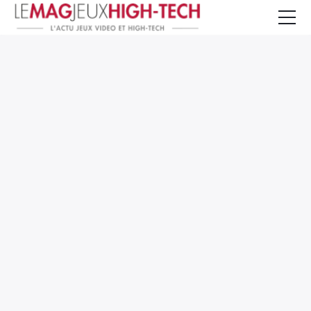
Jeux Vidéo
PC et Hardware
Smartphone et Tablettes
High-Tech
Mangas et Comics
TV, cinéma
Test