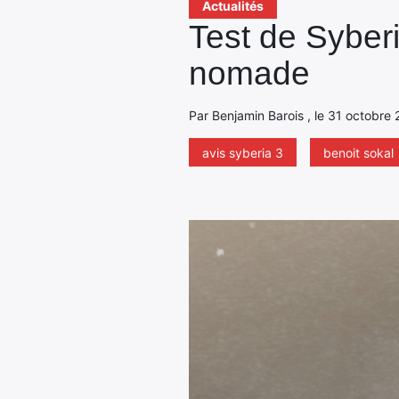
Actualités
Test de Syber
nomade
Par Benjamin Barois , le 31 octobre 
avis syberia 3
benoit sokal