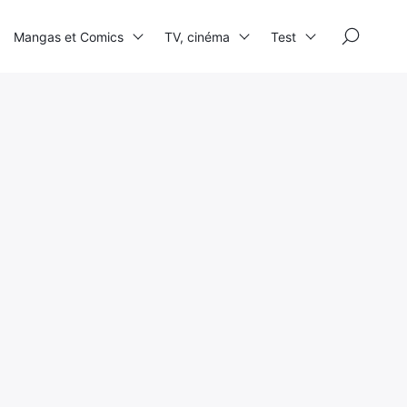
×
Mangas et Comics
TV, cinéma
Test