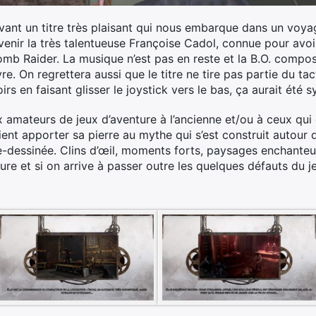
evant un titre très plaisant qui nous embarque dans un voy
rvenir la très talentueuse Françoise Cadol, connue pour avo
omb Raider. La musique n’est pas en reste et la B.O. compos
. On regrettera aussi que le titre ne tire pas partie du tact
irs en faisant glisser le joystick vers le bas, ça aurait été 
x amateurs de jeux d’aventure à l’ancienne et/ou à ceux qui 
vient apporter sa pierre au mythe qui s’est construit autour 
e-dessinée. Clins d’œil, moments forts, paysages enchanteur
ure et si on arrive à passer outre les quelques défauts du je