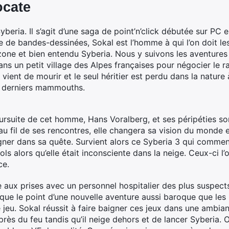
ocate
Syberia. Il s’agit d’une saga de point’n’click débutée sur PC
e de bandes-dessinées, Sokal est l’homme à qui l’on doit le
zone et bien entendu Syberia. Nous y suivons les aventures
s un petit village des Alpes françaises pour négocier le r
 vient de mourir et le seul héritier est perdu dans la nature
s derniers mammouths.
ursuite de cet homme, Hans Voralberg, et ses péripéties so
au fil de ses rencontres, elle changera sa vision du monde 
ner dans sa quête. Survient alors ce Syberia 3 qui comme
ols alors qu’elle était inconsciente dans la neige. Ceux-ci l’o
ce.
 aux prises avec un personnel hospitalier des plus suspec
rque le point d’une nouvelle aventure aussi baroque que les
e jeu. Sokal réussit à faire baigner ces jeux dans une ambi
près du feu tandis qu’il neige dehors et de lancer Syberia