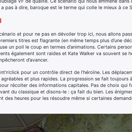
oublage VF de qualité. Ce scénario qui nous emmène dans d
 a pas à dire, baroque est le terme qui colle le mieux à ce 
d
énario et pour ne pas en dévoiler trop ici, nous allons passe
premiers titres est flagrante (en même temps plus d’une déc
cuse un poil le coup en termes d’animations. Certains personn
ments également sont raides et Kate Walker va souvent se h
empêcheront d’avancer.
nt’n’click pour un contrôle direct de l’héroïne. Les déplac
us agréables et plus rapides. La progression se fait toujours
ur récolter des informations capitales. Pas de choix qui f
ant du classique et disons-le : ça fait du bien. Les énigmes
t des heures pour les résoudre même si certaines demanden