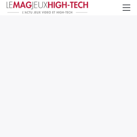
Jeux Vidéo
PC et Hardware
Smartphone et Tablettes
High-Tech
Mangas et Comics
TV, cinéma
Test