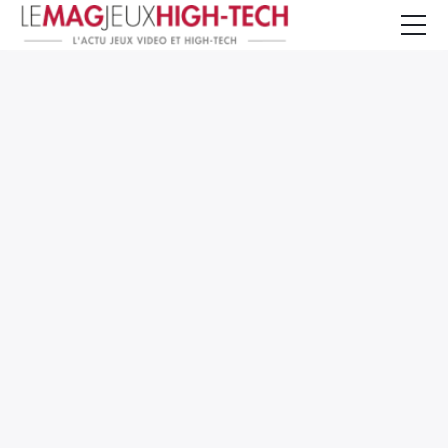
Jeux Vidéo
PC et Hardware
Smartphone et Tablettes
High-Tech
Mangas et Comics
TV, cinéma
Test