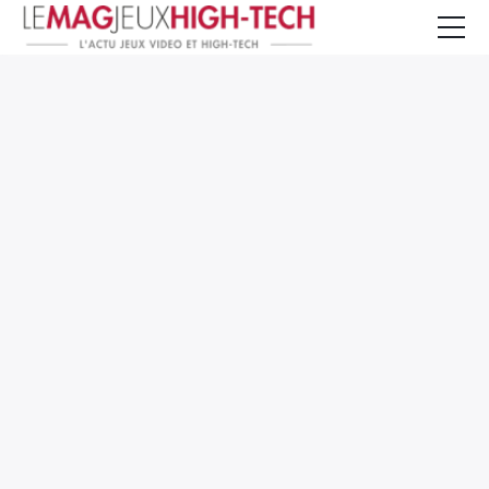
Jeux Vidéo
PC et Hardware
Smartphone et Tablettes
High-Tech
Mangas et Comics
TV, cinéma
Test