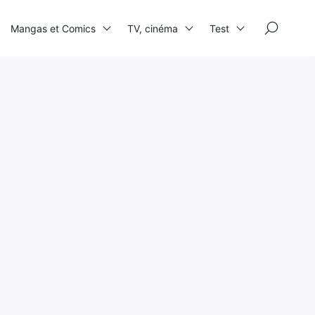
×
Mangas et Comics
TV, cinéma
Test