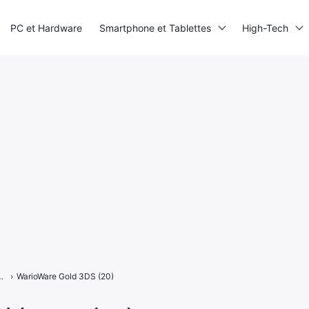
PC et Hardware
Smartphone et Tablettes
High-Tech
eux de mains du vilain sur 3DS
›
WarioWare Gold 3DS (20)