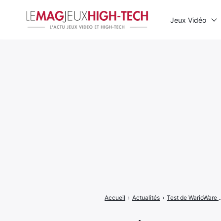
Jeux Vidéo
Rechercher
:
Accueil
›
Actualités
›
Test de WarioWare Gold : les j