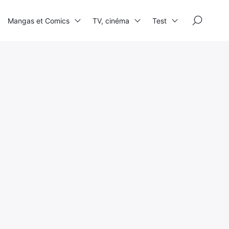
×
Mangas et Comics
TV, cinéma
Test