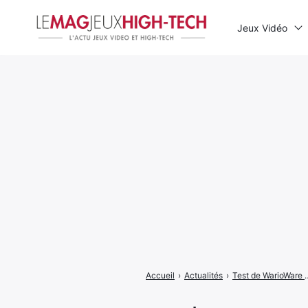
Jeux Vidéo
Rechercher
:
Accueil
›
Actualités
›
Test de WarioWare Gold : les j