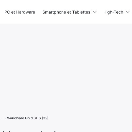
PC et Hardware
Smartphone et Tablettes
High-Tech
eux de mains du vilain sur 3DS
›
WarioWare Gold 3DS (39)