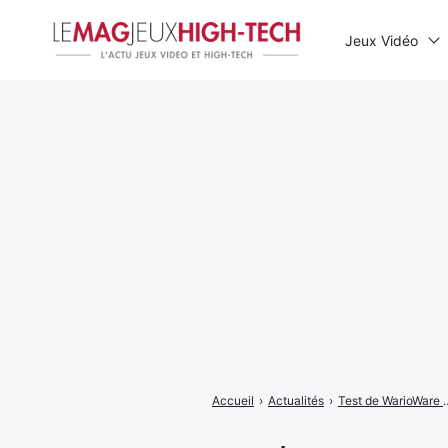
Jeux Vidéo
Rechercher
:
Accueil
›
Actualités
›
Test de WarioWare Gold : les j