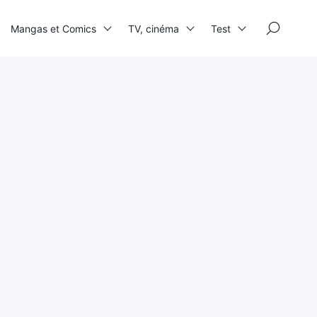
×
Mangas et Comics
TV, cinéma
Test