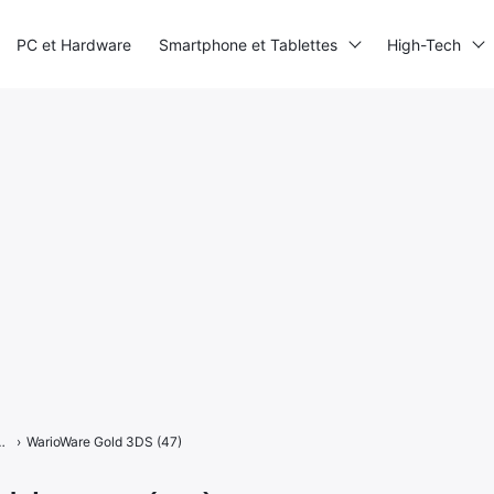
PC et Hardware
Smartphone et Tablettes
High-Tech
eux de mains du vilain sur 3DS
›
WarioWare Gold 3DS (47)