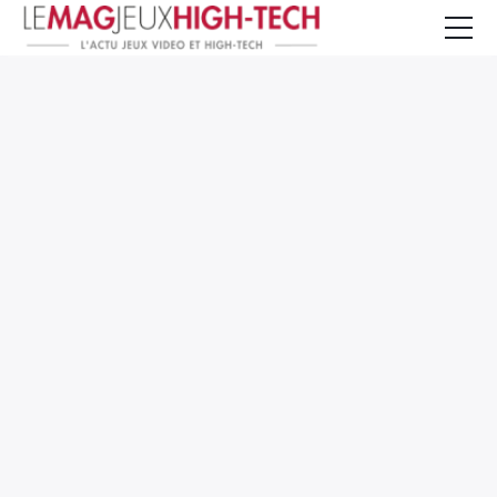
Jeux Vidéo
PC et Hardware
Smartphone et Tablettes
High-Tech
Mangas et Comics
TV, cinéma
Test