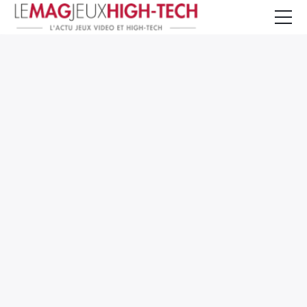
Jeux Vidéo
PC et Hardware
Smartphone et Tablettes
High-Tech
Mangas et Comics
TV, cinéma
Test