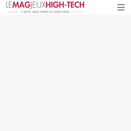
Jeux Vidéo
PC et Hardware
Smartphone et Tablettes
High-Tech
Mangas et Comics
TV, cinéma
Test