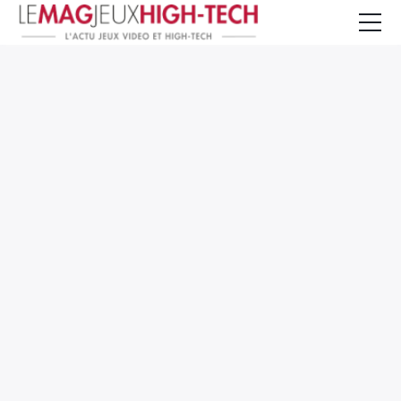
Jeux Vidéo
PC et Hardware
Smartphone et Tablettes
High-Tech
Mangas et Comics
TV, cinéma
Test