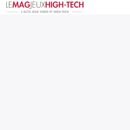
Jeux Vidéo
PC et Hardware
Smartphone et Tablettes
High-Tech
Mangas et Comics
TV, cinéma
Test