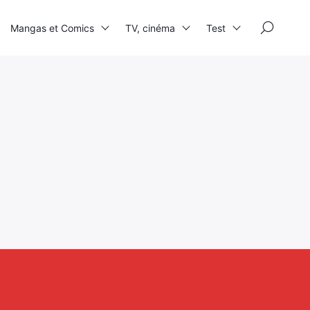
×
Mangas et Comics
TV, cinéma
Test