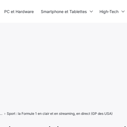
PC et Hardware
Smartphone et Tablettes
High-Tech
1 2021 - Un grand jeu de Formule 1 qui stagne (un peu)
›
Sport : la Formule 1 en clair et en streaming, en direct (GP des USA)