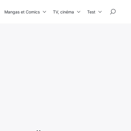
×
Mangas et Comics
TV, cinéma
Test