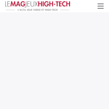
Jeux Vidéo
PC et Hardware
Smartphone et Tablettes
High-Tech
Mangas et Comics
TV, cinéma
Test