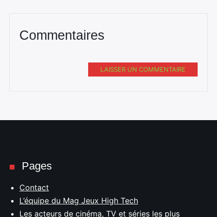
Rechercher
Commentaires
:
LAISSER UN COMMENTAIRE
Pages
Contact
L’équipe du Mag Jeux High Tech
Les acteurs de cinéma, TV et séries les plus