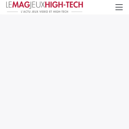
Jeux Vidéo
PC et Hardware
Smartphone et Tablettes
High-Tech
Mangas et Comics
TV, cinéma
Test