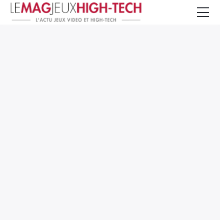
Jeux Vidéo
PC et Hardware
Smartphone et Tablettes
High-Tech
Mangas et Comics
TV, cinéma
Test