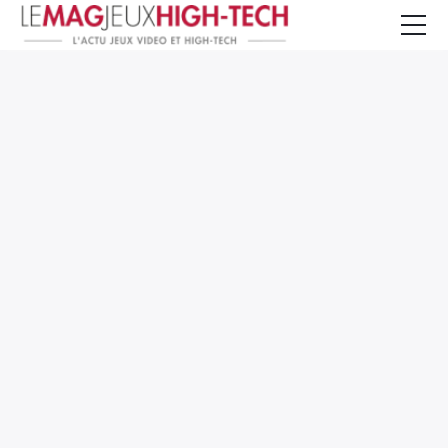
Jeux Vidéo
PC et Hardware
Smartphone et Tablettes
High-Tech
Mangas et Comics
TV, cinéma
Test