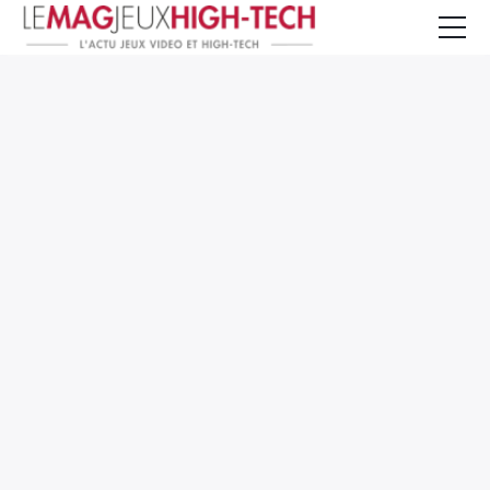
Jeux Vidéo
PC et Hardware
Smartphone et Tablettes
High-Tech
Mangas et Comics
TV, cinéma
Test