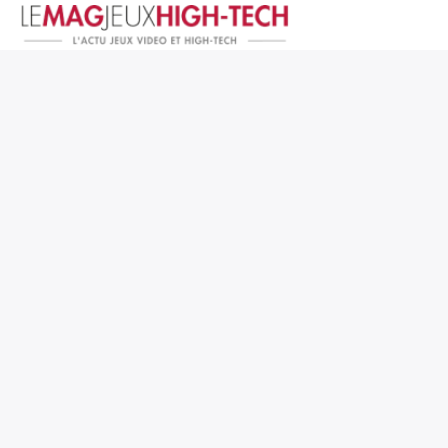
Jeux Vidéo
PC et Hardware
Smartphone et Tablettes
High-Tech
Mangas et Comics
TV, cinéma
Test