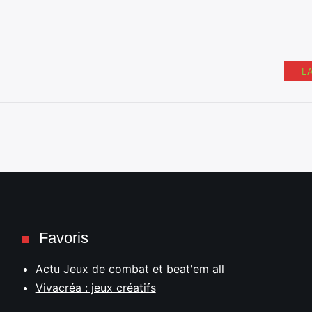
L
Favoris
Actu Jeux de combat et beat'em all
Vivacréa : jeux créatifs