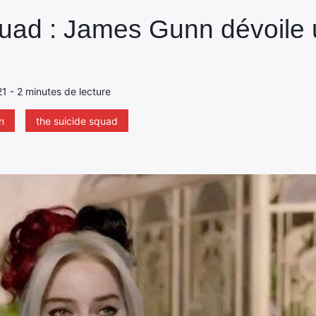
uad : James Gunn dévoile 
021 - 2 minutes de lecture
n
the suicide squad