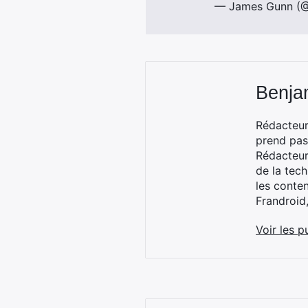
— James Gunn (
Benja
Rédacteur
prend pas
Rédacteur
de la tec
les conte
Frandroid
Voir les p