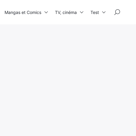
×
Mangas et Comics
TV, cinéma
Test