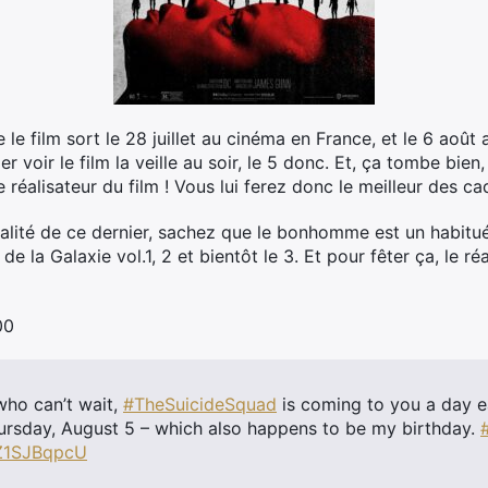
e le film sort le 28 juillet au cinéma en France, et le 6 aoû
er voir le film la veille au soir, le 5 donc. Et, ça tombe bien, 
 réalisateur du film ! Vous lui ferez donc le meilleur des cad
qualité de ce dernier, sachez que le bonhomme est un habi
 de la Galaxie vol.1, 2 et bientôt le 3. Et pour fêter ça, le 
00
who can’t wait,
#TheSuicideSquad
is coming to you a day ea
ursday, August 5 – which also happens to be my birthday.
8Z1SJBqpcU