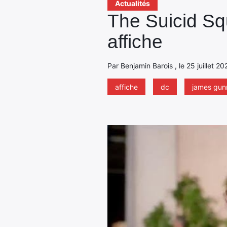
Actualités
The Suicid Sq
affiche
Par Benjamin Barois , le 25 juillet 2
affiche
dc
james gun