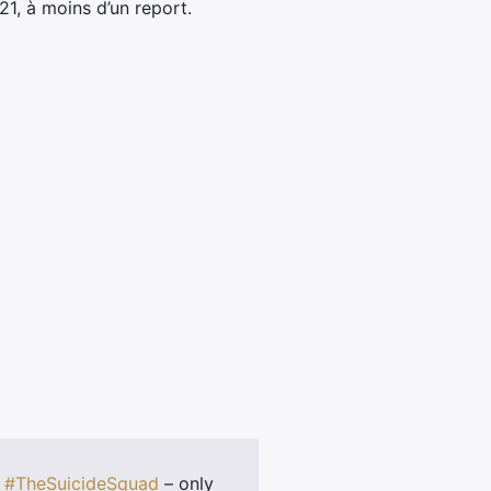
1, à moins d’un report.
f
#TheSuicideSquad
– only