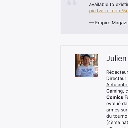
available to exis
pic.twitter.com/5
— Empire Magazi
Julien
Rédacteur 
Directeur
Actu auto
Gaming, 
Comics
Fo
évolué dan
armes sur
du tourno
(4ème nat