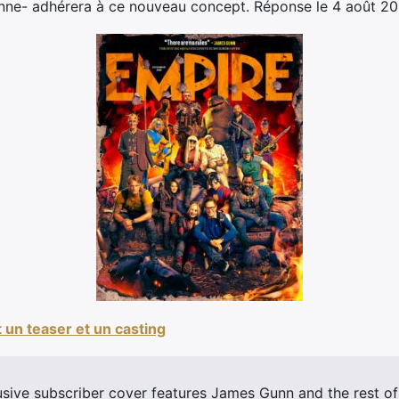
nne- adhérera à ce nouveau concept. Réponse le 4 août 202
t un teaser et un casting
usive subscriber cover features James Gunn and the rest o