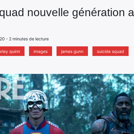
quad nouvelle génération a
020 - 2 minutes de lecture
arley quinn
images
james gunn
suicide squad