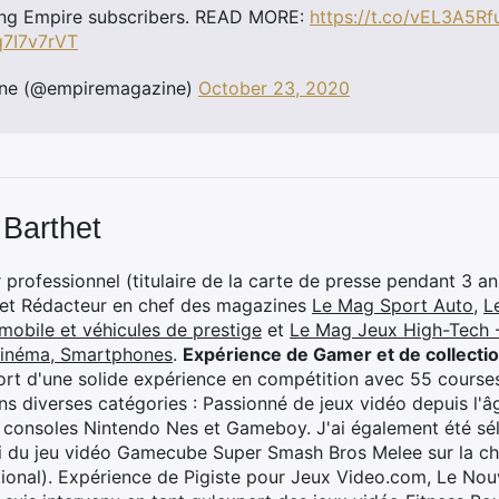
ting Empire subscribers. READ MORE:
https://t.co/vEL3A5Rf
q7I7v7rVT
ne (@empiremagazine)
October 23, 2020
 Barthet
professionnel (titulaire de la carte de presse pendant 3 ans
 et Rédacteur en chef des magazines
Le Mag Sport Auto
,
L
mobile et véhicules de prestige
et
Le Mag Jeux High-Tech -
cinéma, Smartphones
.
Expérience de Gamer et de collecti
rt d'une solide expérience en compétition avec 55 courses
s diverses catégories : Passionné de jeux vidéo depuis l'âge
 consoles Nintendo Nes et Gameboy. J'ai également été séle
i du jeu vidéo Gamecube Super Smash Bros Melee sur la 
ional). Expérience de Pigiste pour Jeux Video.com, Le Nouv