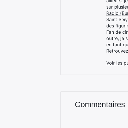
ailleurs, 
sur plusi
Radio (Eu
Saint Sei
des figur
Fan de cin
outre, je 
en tant q
Retrouve
Voir les p
Commentaires