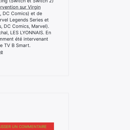
oxing (Switch et Switch 2)
rvention sur Virgin
l, DC Comics) et de
rvel Legends Series et
s, DC Comics, Marvel).
archal, LES LYONNAIS. En
cemment été intervenant
ne TV B Smart.
be
AISSER UN COMMENTAIRE