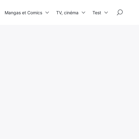
×
Mangas et Comics
TV, cinéma
Test