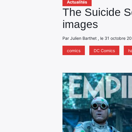
Actualités
The Suicide S
images
Par Julien Barthet , le 31 octobre 2
comics
DC Comics
h