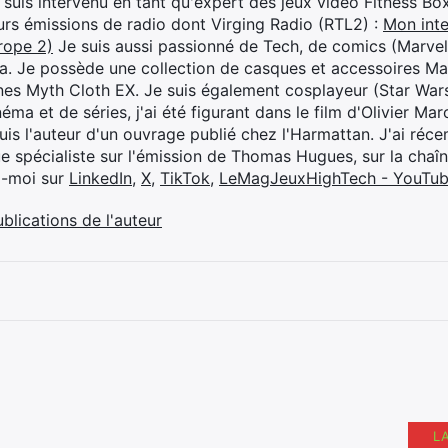
je suis intervenu en tant qu'expert des jeux vidéo Fitness B
eurs émissions de radio dont Virging Radio (RTL2) :
Mon inte
rope 2)
Je suis aussi passionné de Tech, de comics (Marve
ya. Je possède une collection de casques et accessoires Ma
ines Myth Cloth EX. Je suis également cosplayeur (Star War
éma et de séries, j'ai été figurant dans le film d'Olivier M
suis l'auteur d'un ouvrage publié chez l'Harmattan. J'ai ré
ue spécialiste sur l'émission de Thomas Hugues, sur la chaî
z-moi sur
LinkedIn
,
X
,
TikTok
,
LeMagJeuxHighTech - YouTu
ublications de l'auteur
L