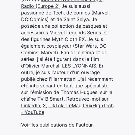
Radio (Europe 2)
Je suis aussi
passionné de Tech, de comics (Marvel,
DC Comics) et de Saint Seiya. Je
possède une collection de casques et
accessoires Marvel Legends Series et
des figurines Myth Cloth EX. Je suis
également cosplayeur (Star Wars, DC
Comics, Marvel). Fan de cinéma et de
séries, j'ai été figurant dans le film
d'Olivier Marchal, LES LYONNAIS. En
outre, je suis l'auteur d'un ouvrage
publié chez l'Harmattan. J'ai récemment
été intervenant en tant que spécialiste
sur l'émission de Thomas Hugues, sur la
chaîne TV B Smart. Retrouvez-moi sur
LinkedIn
,
X
,
TikTok
,
LeMagJeuxHighTech
- YouTube
Voir les publications de l'auteur