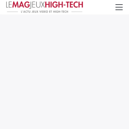
Jeux Vidéo
PC et Hardware
Smartphone et Tablettes
High-Tech
Mangas et Comics
TV, cinéma
Test