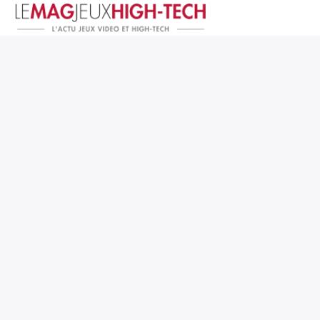
Jeux Vidéo
PC et Hardware
Smartphone et Tablettes
High-Tech
Mangas et Comics
TV, cinéma
Test