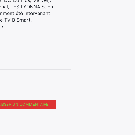
s, DC Comics, Marvel).
archal, LES LYONNAIS. En
cemment été intervenant
ne TV B Smart.
be
AISSER UN COMMENTAIRE