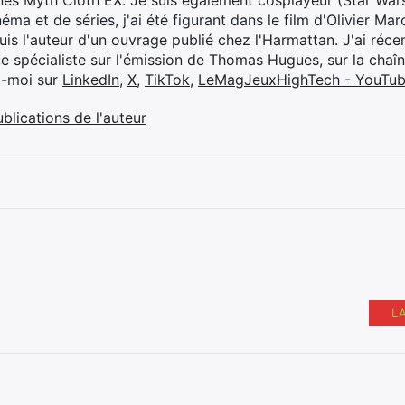
ines Myth Cloth EX. Je suis également cosplayeur (Star War
éma et de séries, j'ai été figurant dans le film d'Olivier M
suis l'auteur d'un ouvrage publié chez l'Harmattan. J'ai ré
ue spécialiste sur l'émission de Thomas Hugues, sur la chaî
z-moi sur
LinkedIn
,
X
,
TikTok
,
LeMagJeuxHighTech - YouTu
ublications de l'auteur
L