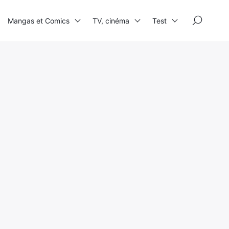
×
Mangas et Comics
TV, cinéma
Test